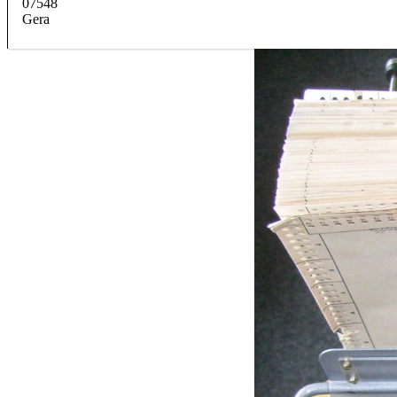
07548
Gera