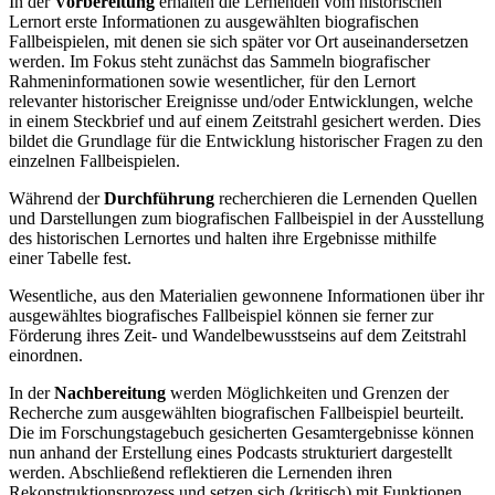
In der
Vorbereitung
erhalten die Lernenden vom historischen
Lernort erste Informationen zu ausgewählten biografischen
Fallbeispielen, mit denen sie sich später vor Ort auseinandersetzen
werden. Im Fokus steht zunächst das Sammeln biografischer
Rahmeninformationen sowie wesentlicher, für den Lernort
relevanter historischer Ereignisse und/oder Entwicklungen, welche
in einem Steckbrief und auf einem Zeitstrahl gesichert werden. Dies
bildet die Grundlage für die Entwicklung historischer Fragen zu den
einzelnen Fallbeispielen.
Während der
Durchführung
recherchieren die Lernenden Quellen
und Darstellungen zum biografischen Fallbeispiel in der Ausstellung
des historischen Lernortes und halten ihre Ergebnisse mithilfe
einer Tabelle fest.
Wesentliche, aus den Materialien gewonnene Informationen über ihr
ausgewähltes biografisches Fallbeispiel können sie ferner zur
Förderung ihres Zeit- und Wandelbewusstseins auf dem Zeitstrahl
einordnen.
In der
Nachbereitung
werden Möglichkeiten und Grenzen der
Recherche zum ausgewählten biografischen Fallbeispiel beurteilt.
Die im Forschungstagebuch gesicherten Gesamtergebnisse können
nun anhand der Erstellung eines Podcasts strukturiert dargestellt
werden. Abschließend reflektieren die Lernenden ihren
Rekonstruktionsprozess und setzen sich (kritisch) mit Funktionen