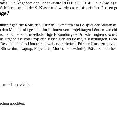
ates. Die Angebote der Gedenkstätte ROTER OCHSE Halle (Saale) sin
 Schüler:innen ab der 9. Klasse und werden nach historischen Phasen 
nge?
ührungen die Rolle der Justiz in Diktaturen am Beispiel der Strafansta
in den Mittelpunkt gestellt. Im Rahmen von Projekttagen können versc
orischen Quellen, die selbständige Erkundung der Ausstellung/en sowie
rgebnisse von Projekten lassen sich als Poster, Ausstellungen, Geden
als Bestandteile des Unterrichts weiterverarbeiten. Für die Umsetzung 
 Bildschirm, Laptop, Flipcharts, Moderationswände), Präsenzbibliothe
rsmitteln erreichbar
suchen möchten.