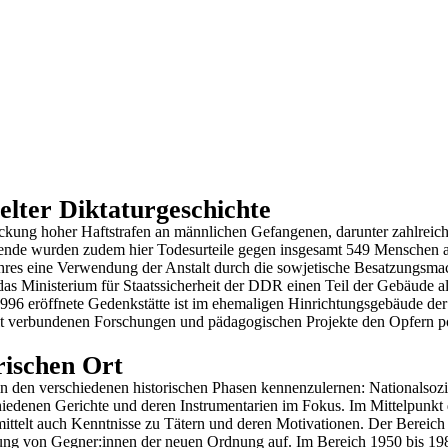
elter Diktaturgeschichte
treckung hoher Haftstrafen an männlichen Gefangenen, darunter zahlreic
nde wurden zudem hier Todesurteile gegen insgesamt 549 Menschen aus
es eine Verwendung der Anstalt durch die sowjetische Besatzungsmacht
das Ministerium für Staatssicherheit der DDR einen Teil der Gebäude a
ie 1996 eröffnete Gedenkstätte ist im ehemaligen Hinrichtungsgebäude
 verbundenen Forschungen und pädagogischen Projekte den Opfern polit
rischen Ort
z in den verschiedenen historischen Phasen kennenzulernen: Nationalso
iedenen Gerichte und deren Instrumentarien im Fokus. Im Mittelpunkt 
mittelt auch Kenntnisse zu Tätern und deren Motivationen. Der Bereich 
ung von Gegner:innen der neuen Ordnung auf. Im Bereich 1950 bis 198