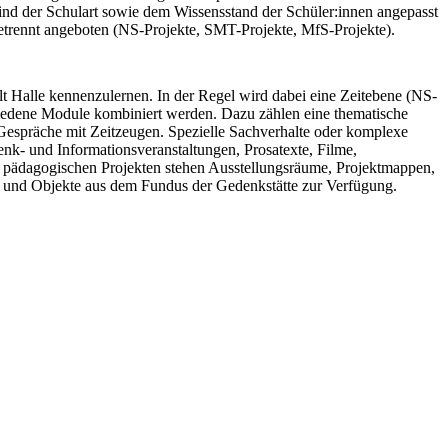
d der Schulart sowie dem Wissensstand der Schüler:innen angepasst
getrennt angeboten (NS-Projekte, SMT-Projekte, MfS-Projekte).
lt Halle kennenzulernen. In der Regel wird dabei eine Zeitebene (NS-
hiedene Module kombiniert werden. Dazu zählen eine thematische
 Gespräche mit Zeitzeugen. Spezielle Sachverhalte oder komplexe
k- und Informationsveranstaltungen, Prosatexte, Filme,
von pädagogischen Projekten stehen Ausstellungsräume, Projektmappen,
k und Objekte aus dem Fundus der Gedenkstätte zur Verfügung.