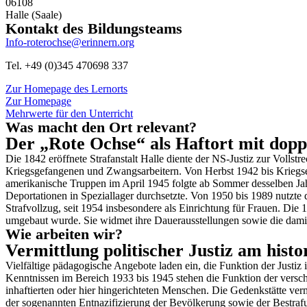
06108
Halle (Saale)
Kontakt des Bildungsteams
Info-roterochse@erinnern.org
Tel.
+49 (0)345 470698 337
Zur Homepage des Lernorts
Zur Homepage
Mehrwerte für den Unterricht
Was macht den Ort relevant?
Der „Rote Ochse“ als Haftort mit dopp
Die 1842 eröffnete Strafanstalt Halle diente der NS-Justiz zur Volls
Kriegsgefangenen und Zwangsarbeitern. Von Herbst 1942 bis Kriegse
amerikanische Truppen im April 1945 folgte ab Sommer desselben Jahr
Deportationen in Speziallager durchsetzte. Von 1950 bis 1989 nutzte 
Strafvollzug, seit 1954 insbesondere als Einrichtung für Frauen. D
umgebaut wurde. Sie widmet ihre Dauerausstellungen sowie die damit
Wie arbeiten wir?
Vermittlung politischer Justiz am histo
Vielfältige pädagogische Angebote laden ein, die Funktion der Justi
Kenntnissen im Bereich 1933 bis 1945 stehen die Funktion der versch
inhaftierten oder hier hingerichteten Menschen. Die Gedenkstätte ver
der sogenannten Entnazifizierung der Bevölkerung sowie der Bestraf