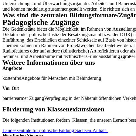
Untersuchungs- und Überwachungsorgan des Arbeiter- und Bauernsta
und können modulartig zusammengestellt werden. Sie richten sich an
Was sind die zentralen Bildungsformate/Zugä
Pädagogische Zugänge
Die Gedenkstätte bietet die Möglichkeit, im Rahmen von Ausstellungsf
Diktatur oder politische Justiz der Besatzungsmacht bzw. der DDR) 
Einführung, das Erschließen einzelner Schicksale auf Basis von hist
Themen können im Rahmen von Projektwochen bearbeitet werden. Die E
Radiofeatures oder auf andere (künstlerische) Art reflektieren oder 
Seminar- und Arbeitsräume mit technischer Grundausstattung (großer
Weitere Informationen über uns
Angebote
kostenfrei
Angebote für Menschen mit Behinderung
Vor Ort
barrierearmer Zugang
Verpflegung in der Nähe
mit öffentlichen Verkeh
Förderung von Klassenexkursionen
Die folgenden Institutionen
fördern Klassen, die unseren Lernort be
Landeszentrale für politische Bildung Sachsen-Anhalt
Hier finden Sie uns: