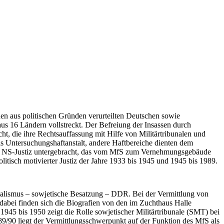
hen aus politischen Gründen verurteilten Deutschen sowie
 16 Ländern vollstreckt. Der Befreiung der Insassen durch
, die ihre Rechtsauffassung mit Hilfe von Militärtribunalen und
ls Untersuchungshaftanstalt, andere Haftbereiche dienten dem
 der NS-Justiz untergebracht, das vom MfS zum Vernehmungsgebäude
isch motivierter Justiz der Jahre 1933 bis 1945 und 1945 bis 1989.
zialismus – sowjetische Besatzung – DDR. Bei der Vermittlung von
dabei finden sich die Biografien von den im Zuchthaus Halle
1945 bis 1950 zeigt die Rolle sowjetischer Militärtribunale (SMT) bei
9/90 liegt der Vermittlungsschwerpunkt auf der Funktion des MfS als